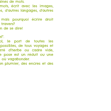
aines de mots.
mots, écrit avec les images,
es, d'autres langages, d'autres
e mais pourquoi écrire droit
travers?
 de se dire!
l".
vol, le port de toutes les
 possibles, de tous voyages et
arré d'herbe ou cadre vide,
se pose est un réduit ou une
s où vagabonder.
 un plumier, des encres et des