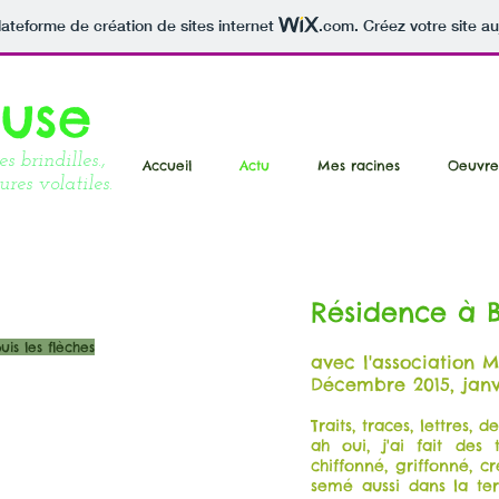
lateforme de création de sites internet
.com
. Créez votre site au
euse
 brindilles.,
Accueil
Actu
Mes racines
Oeuvre
res volatiles.
Résidence à 
is les flèches
avec l'association M
Décembre 2015, janvi
Traits, traces, lettres, d
ah oui, j'ai fait des t
chiffonné, griffonné, cre
semé aussi dans la ter